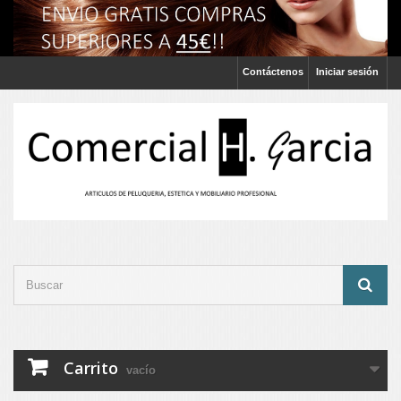
Contáctenos
Iniciar sesión
Carrito
vacío