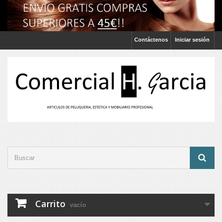
Contáctenos
Iniciar sesión
Carrito
vacío